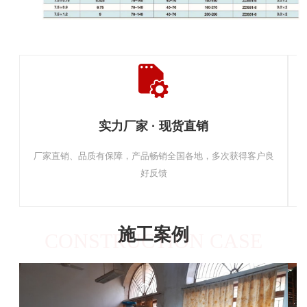
实力厂家 · 现货直销
厂家直销、品质有保障，产品畅销全国各地，多次获得客户良
好反馈
施工案例
CONSTRUCTION CASE