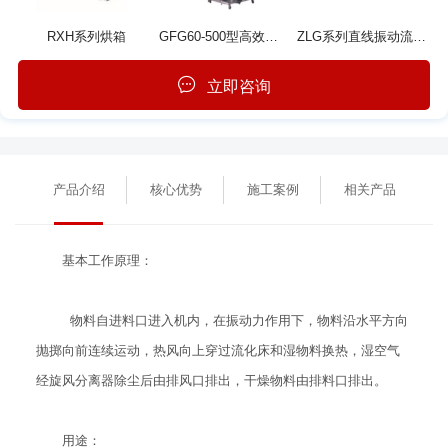
RXH系列烘箱
GFG60-500型高效沸腾干燥机
ZLG系列直线振动流化床干燥机
立即咨询
产品介绍
核心优势
施工案例
相关产品
基本工作原理：
物料自进料口进入机内，在振动力作用下，物料沿水平方向
抛掷向前连续运动，热风向上穿过流化床和湿物料换热，湿空气
经旋风分离器除尘后由排风口排出，干燥物料由排料口排出。
用途：